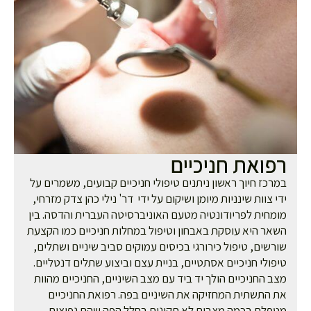
פואת חניכיים
רכז חיוך ראשון ניתנים טיפולי חניכיים קבועים, משמרים על
י צוות שינניות מיומן ושיקום על ידי
דר' נילי כהן צדק מזרחי,
מחית לפריודונטיה מטעם האוניברסיטה העברית והדסה. בין
אר היא עוסקת באבחון וטיפול במחלות חניכיים כמו הקצעת
רשים, טיפול כירורגי בכיסים עמוקים סביב שיניים ושתלים,
פולי חניכיים אסתטיים, בניית עצם וביצוע שתלים דנטליים.
ב החניכיים הולך יד ביד עם מצב השיניים, החניכיים מהוות
 התשתית המחזיקה את השיניים בפה. רפואת החניכיים
פלת בכמה מצבים לא תקינים בחלל הפה שהם נפוצים