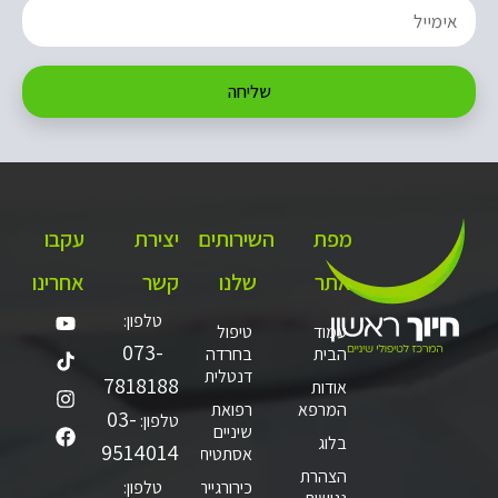
שליחה
מפת
השירותים
יצירת
עקבו
אתר
שלנו
קשר
אחרינו
טלפון:
עמוד
טיפול
073-
הבית
בחרדה
דנטלית
7818188
אודות
המרפאה
רפואת
03-
טלפון:
שיניים
בלוג
9514014
אסתטית
הצהרת
כירורגיית
טלפון: