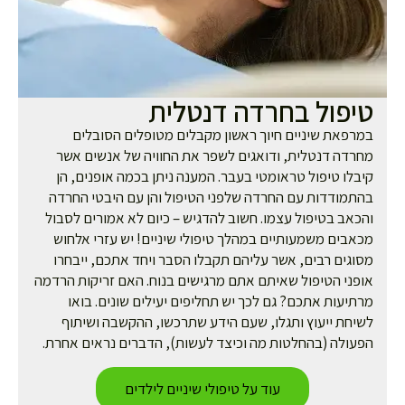
יפול בחרדה דנטלית
רפאת שיניים חיוך ראשון מקבלים מטופלים הסובלים
רדה דנטלית, ודואגים לשפר את החוויה של אנשים אשר
בלו טיפול טראומטי בעבר. המענה ניתן בכמה אופנים, הן
תמודדות עם החרדה שלפני הטיפול והן עם היבטי החרדה
כאב בטיפול עצמו. חשוב להדגיש – כיום לא אמורים לסבול
אבים משמעותיים במהלך טיפולי שיניים! יש עזרי אלחוש
וגים רבים, אשר עליהם תקבלו הסבר ויחד אתכם, ייבחרו
פני הטיפול שאיתם אתם מרגישים בנוח. האם זריקות הרדמה
תיעות אתכם? גם לכך יש תחליפים יעילים שונים. בואו
יחת ייעוץ ותגלו, שעם הידע שתרכשו, ההקשבה ושיתוף
עולה (בהחלטות מה וכיצד לעשות), הדברים נראים אחרת.
עוד על טיפולי שיניים לילדים