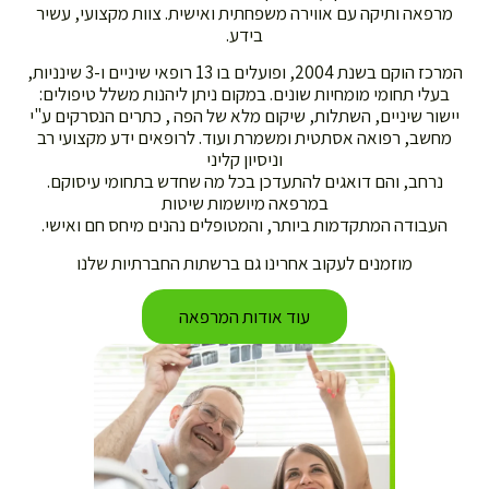
אה ותיקה עם אווירה משפחתית ואישית. צוות מקצועי, עשיר
בידע.
המרכז הוקם בשנת 2004, ופועלים בו 13 רופאי שיניים ו-3 שינניות,
לי תחומי מומחיות שונים. במקום ניתן ליהנות משלל טיפולים:
ור שיניים, השתלות, שיקום מלא של הפה , כתרים הנסרקים ע"י
שב, רפואה אסתטית ומשמרת ועוד. לרופאים ידע מקצועי רב
וניסיון קליני
רחב, והם דואגים להתעדכן בכל מה שחדש בתחומי עיסוקם.
במרפאה מיושמות שיטות
בודה המתקדמות ביותר, והמטופלים נהנים מיחס חם ואישי.
מוזמנים לעקוב אחרינו גם ברשתות החברתיות שלנו
עוד אודות המרפאה