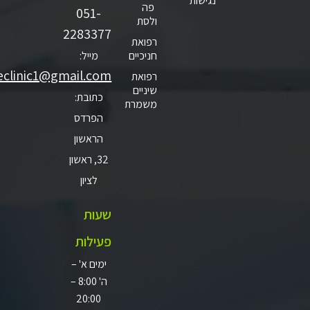
נגישות
פה
051-
ולסת
2283377
רפואת
חניכיים
מייל:
1smileclinic1@gmail.com
רפואת
שיניים
כתובת:
משמרת
הפרדס
הראשון
32, ראשון
לציון
שעות
פעילות
ימים א' –
ה' 8:00 –
20:00