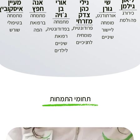
שי
נילי
אורי
אנה
מעיין
ן
גורן
כהן
בן
חפץ
איסקוביץ
ג
צדק
ג׳ויה
אורתודנט,
מתמחה
מתמחה
מזרחי
סת
מתמחה
מומחה
ברפואת
בטיפולי
פרודונטית,
בפדודונטיה,
ליישור
הפה
שורש
מומחית
רפואת
שיניים
לחניכיים
שיניים
לילדים
תחומי התמחות