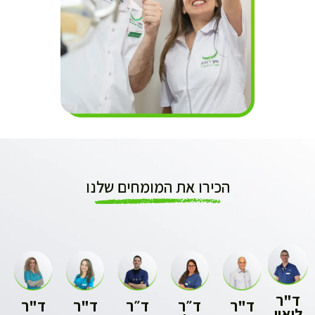
הכירו את המומחים שלנו
ד"ר
ד״ר
ד״ר
ד"ר
ד"ר
ן